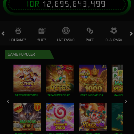
IDR
12,695,643,499
HOT GAMES
SLOTS
LIVE CASINO
RACE
OLAHRAGA
CRA
GAME POPULER
GATES OF OLYMPUS POP
TREASURES OF AZTEC
FORTUNE GARUDA 1000
MAHJONG MAX
MAHJONG WINS 3 – BLACK SCATTER
SWEET BONANZA 2500
POKER WIN
MAHJONG WAYS