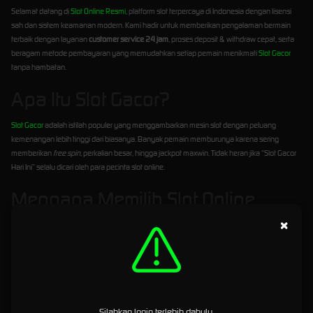
Selamat datang di
Slot Online Resmi
, platform slot terpercaya di Indonesia dengan lisensi
sah dan sistem keamanan modern. Kami hadir untuk memberikan pengalaman bermain
terbaik dengan layanan
customer service 24 jam
, proses deposit & withdraw cepat, serta
beragam metode pembayaran yang memudahkan setiap pemain menikmati
Slot Gacor
tanpa hambatan.
Apa Itu Slot Gacor?
Slot Gacor
adalah istilah populer yang menggambarkan mesin slot dengan peluang
kemenangan lebih tinggi dari biasanya. Banyak pemain memburunya karena sering
memberikan
free spin
, perkalian besar, hingga jackpot maxwin. Tidak heran jika “Slot Gacor
Hari Ini” selalu dicari oleh para pecinta slot online.
Mengapa Memilih Slot Online
Resmi?
×
Keamanan Terjamin:
Menggunakan lisensi resmi dan sistem enkripsi canggih untuk
melindungi data dan transaksi pemain.
Keadilan Bermain:
Mengandalkan teknologi RNG (Random Number Generator) sehingga
setiap putaran benar-benar acak.
Bonus & Promo:
Menyediakan bonus member baru, cashback, dan event khusus untuk
Silahkan login terlebih dahulu.