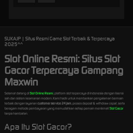
SUKAJP | Situs Resmi Game Slot Terbaik & Terpercaya
2025^^
Slot Online Resmi: Situs Slot
Gacor Terpercaya Gampang
Maxwin
Selamat datang di
Slot Online Resmi
, platform slot terpercaya di Indonesia dengan lisensi
sah dan sistem keamanan modern. Kami hadir untuk memberikan pengalaman bermain
terbaik dengan layanan
customer service 24 jam
, proses deposit & withdraw cepat, serta
beragam metode pembayaran yang memudahkan setiap pemain menikmati
Slot Gacor
tanpa hambatan.
Apa Itu Slot Gacor?