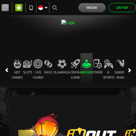
MASUK
DAFTAR
HOT
SLOTS
LIVE
RACE
OLAHRAGA
CRASH
ARCADE
POKER
E-
SABUNG
TOGE
GAMES
CASINO
GAME
SPORTS
AYAM