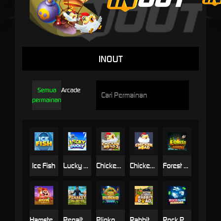
INOUT
Semua
Arcade
permainan
Ice Fish
Lucky Ducky
Chicken Road 2.0
Chicken Road
Forest Arrow
Hamster Run
Penalty Unlimited
Plinko Aztec
Rabbit Road
Rock Paper Scissors