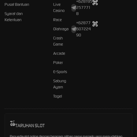
+628195
Pusat Bantuan
Live
257771
Casino
Syarat dan
8
Ketentuan
Race
+62877
Olahraga
607224
90
Crash
Game
Arcade
Poker
E-Sports
Sabung
Ayam
Togel
TARUHAN SLOT
Penyedia slot online dengan beragam pilihan game menarik yang memudahkan