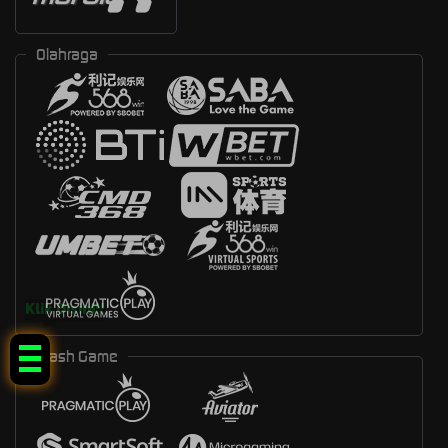
Olahraga
Klik Disini!!
Crash Game