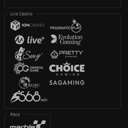
Live Casino
Race