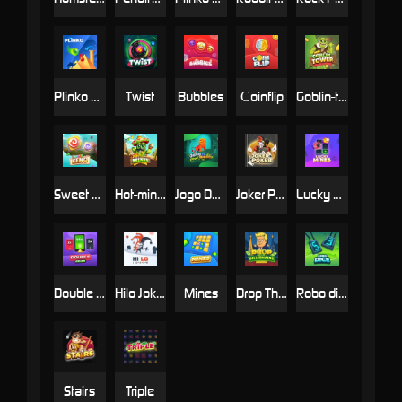
Plinko 1000
Twist
Bubbles
Сoinflip
Goblin-tower
Sweet Keno
Hot-mines
Jogo Do Bicho
Joker Poker
Lucky mines
Double Online
Hilo Joker
Mines
Drop The Billionaire
Robo dice
Stairs
Triple