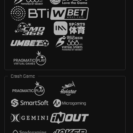
Crash Game