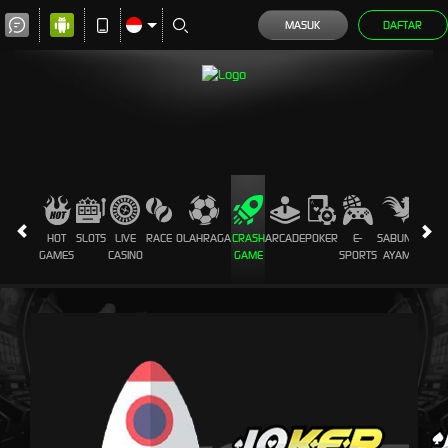
MASUK
DAFTAR
HOT
SLOTS
LIVE
RACE
OLAHRAGA
CRASH
ARCADE
POKER
E-
SABUNG
TOGE
GAMES
CASINO
GAME
SPORTS
AYAM