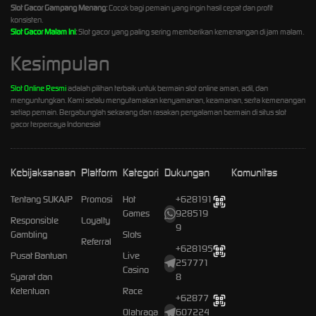
Slot Gacor Gampang Menang:
Cocok bagi pemain yang ingin hasil cepat dan profit
konsisten.
Slot Gacor Malam Ini
:
Slot gacor yang paling sering memberikan kemenangan di jam malam.
Kesimpulan
Slot Online Resmi
adalah pilihan terbaik untuk bermain slot online aman, adil, dan
menguntungkan. Kami selalu mengutamakan kenyamanan, keamanan, serta kemenangan
setiap pemain. Bergabunglah sekarang dan rasakan pengalaman bermain di situs slot
gacor terpercaya Indonesia!
Kebijaksanaan
Platform
Kategori
Dukungan
Komunitas
Tentang SUKAJP
Promosi
Hot
+628191
Games
928519
Responsible
Loyalty
9
Gambling
Slots
Referral
+628195
Pusat Bantuan
Live
257771
Casino
Syarat dan
8
Ketentuan
Race
+62877
Olahraga
607224