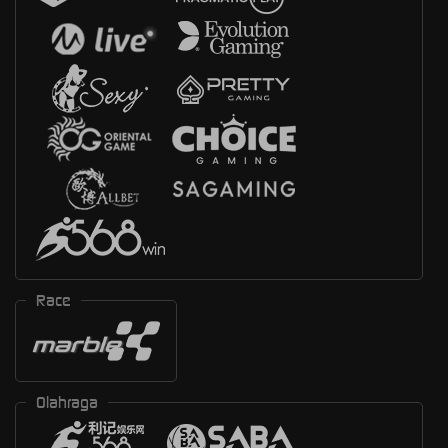
Race
Olahraga