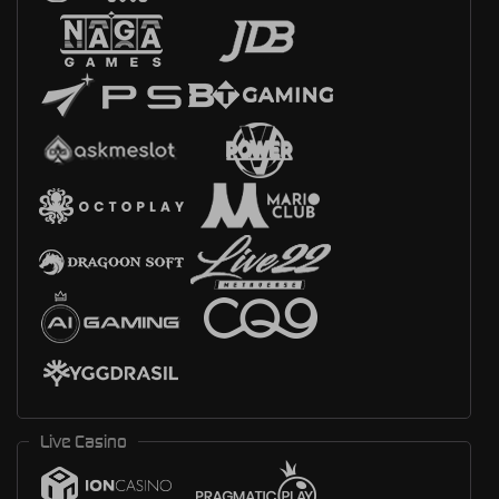
Live Casino