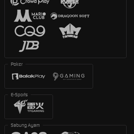
Poker
E-Sports
Sabung Ayam