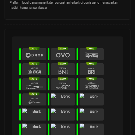
Platform togel yang menarik dari perusahan terbaik di dunia yang menawarkan
hadiah kemenangan besar