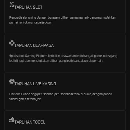
TARUHAN SLOT
Penyedia slot online dengan beragam pilihan game menarik yang memudahkan
pemain untuk mencapai jackpot
TARUHAN OLAHRAGA
Sportsbook Gaming Platform Terbaik menawarkan lebih banyak game, odds yang
lebih tinggi, dan menyediakan pilihan yang lebih banyak untuk pemain.
TARUHAN LIVE KASINO
Platform Pilihan bagi perusahaan-perusahaan terbaik di dunia, dengan pilihan
variasi game terbanyak
TARUHAN TOGEL