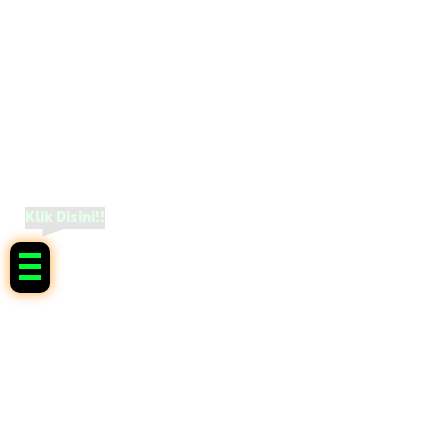
Klik Disini!!