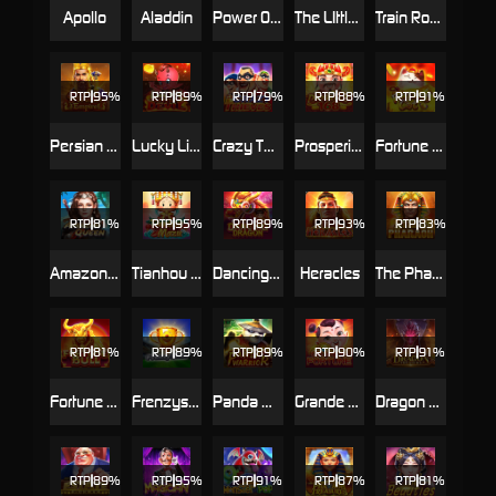
Apollo
Aladdin
Power Of Thor
The LIttle Witch
Train Robber
RTP
95%
RTP
89%
RTP
79%
RTP
88%
RTP
91%
Persian Empire
Lucky Little Devil
Crazy Thieves
Prosperity 168
Fortune Cat
RTP
81%
RTP
95%
RTP
89%
RTP
93%
RTP
83%
Amazon Queen
Tianhou Mazu
Dancing Dragon
Heracles
The Pharaoh
RTP
81%
RTP
89%
RTP
89%
RTP
90%
RTP
91%
Fortune Bull
Frenzyshot
Panda Warrior
Grande Fortune
Dragon Treasure
RTP
89%
RTP
95%
RTP
91%
RTP
87%
RTP
81%