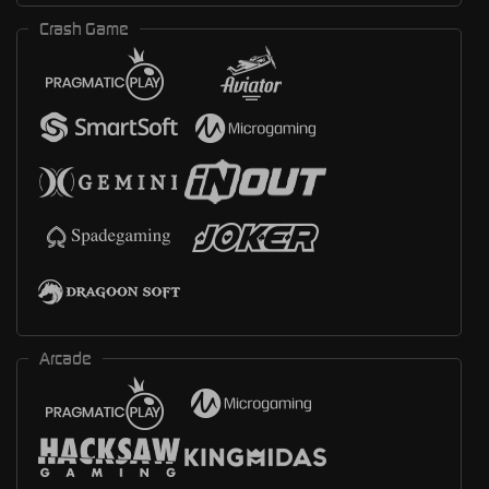
Crash Game
Arcade