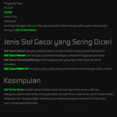
Pragmatic Play
PG Soft
Slot88
Nolimit City
Habanero
Itu hanya sebagian dari provider yang tersedia. Masih banyak pilihan game slot populer
lainnya di
Slot Online Resmi
.
Jenis Slot Gacor yang Sering Dicari
Slot Gacor Hari Ini:
Slot yang sedang dalam kondisi mudah menang pada hari tertentu.
Slot Gacor Maxwin
:
Slot dengan potensi kemenangan maksimal hingga jackpot besar.
Slot Gacor Gampang Menang:
Cocok bagi pemain yang ingin hasil cepat dan profit
konsisten.
Slot Gacor Malam Ini
:
Slot gacor yang paling sering memberikan kemenangan di jam malam.
Kesimpulan
Slot Online Resmi
adalah pilihan terbaik untuk bermain slot online aman, adil, dan
menguntungkan. Kami selalu mengutamakan kenyamanan, keamanan, serta kemenangan
setiap pemain. Bergabunglah sekarang dan rasakan pengalaman bermain di situs slot
gacor terpercaya Indonesia!