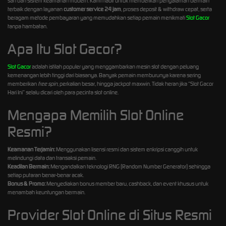
sah dan sistem keamanan modern. Kami hadir untuk memberikan pengalaman bermain
terbaik dengan layanan
customer service 24 jam
, proses deposit & withdraw cepat, serta
beragam metode pembayaran yang memudahkan setiap pemain menikmati
Slot Gacor
tanpa hambatan.
Apa Itu Slot Gacor?
Slot Gacor
adalah istilah populer yang menggambarkan mesin slot dengan peluang
kemenangan lebih tinggi dari biasanya. Banyak pemain memburunya karena sering
memberikan
free spin
, perkalian besar, hingga jackpot maxwin. Tidak heran jika “Slot Gacor
Hari Ini” selalu dicari oleh para pecinta slot online.
Mengapa Memilih Slot Online
Resmi?
Keamanan Terjamin:
Menggunakan lisensi resmi dan sistem enkripsi canggih untuk
melindungi data dan transaksi pemain.
Keadilan Bermain:
Mengandalkan teknologi RNG (Random Number Generator) sehingga
setiap putaran benar-benar acak.
Bonus & Promo:
Menyediakan bonus member baru, cashback, dan event khusus untuk
menambah keuntungan bermain.
Provider Slot Online di Situs Resmi