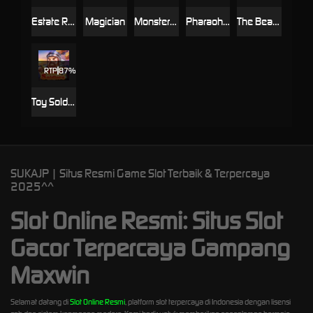
Estate Rich Man
Magician
Monster Pop
Pharaoh Treasures
The Beauties
RTP
87%
Toy Soldiers
SUKAJP | Situs Resmi Game Slot Terbaik & Terpercaya
2025^^
Slot Online Resmi: Situs Slot
Gacor Terpercaya Gampang
Maxwin
Selamat datang di
Slot Online Resmi
, platform slot terpercaya di Indonesia dengan lisensi