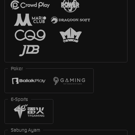
Poker
E-Sports
Sabung Ayam