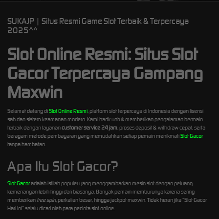
SUKAJP | Situs Resmi Game Slot Terbaik & Terpercaya
2025^^
Slot Online Resmi: Situs Slot
Gacor Terpercaya Gampang
Maxwin
Selamat datang di
Slot Online Resmi
, platform slot terpercaya di Indonesia dengan lisensi
sah dan sistem keamanan modern. Kami hadir untuk memberikan pengalaman bermain
terbaik dengan layanan
customer service 24 jam
, proses deposit & withdraw cepat, serta
beragam metode pembayaran yang memudahkan setiap pemain menikmati
Slot Gacor
tanpa hambatan.
Apa Itu Slot Gacor?
Slot Gacor
adalah istilah populer yang menggambarkan mesin slot dengan peluang
kemenangan lebih tinggi dari biasanya. Banyak pemain memburunya karena sering
memberikan
free spin
, perkalian besar, hingga jackpot maxwin. Tidak heran jika “Slot Gacor
Hari Ini” selalu dicari oleh para pecinta slot online.