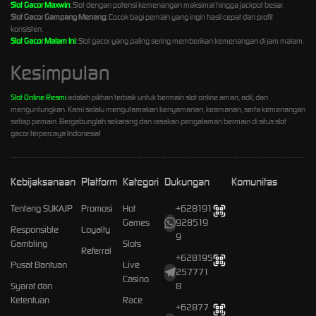
Slot Gacor Maxwin
:
Slot dengan potensi kemenangan maksimal hingga jackpot besar.
Slot Gacor Gampang Menang:
Cocok bagi pemain yang ingin hasil cepat dan profit
konsisten.
Slot Gacor Malam Ini
:
Slot gacor yang paling sering memberikan kemenangan di jam malam.
Kesimpulan
Slot Online Resmi
adalah pilihan terbaik untuk bermain slot online aman, adil, dan
menguntungkan. Kami selalu mengutamakan kenyamanan, keamanan, serta kemenangan
setiap pemain. Bergabunglah sekarang dan rasakan pengalaman bermain di situs slot
gacor terpercaya Indonesia!
Kebijaksanaan
Platform
Kategori
Dukungan
Komunitas
Tentang SUKAJP
Promosi
Hot
+628191
Games
928519
Responsible
Loyalty
9
Gambling
Slots
Referral
+628195
Pusat Bantuan
Live
257771
Casino
Syarat dan
8
Ketentuan
Race
+62877