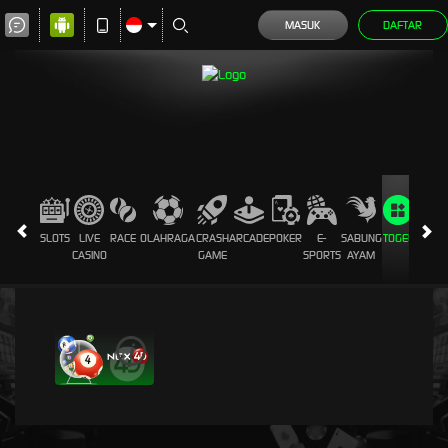
MASUK
DAFTAR
HOT
SLOTS
LIVE
RACE
OLAHRAGA
CRASH
ARCADE
POKER
E-
SABUNG
TOGEL
PROMO
GAMES
CASINO
GAME
SPORTS
AYAM
i