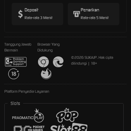
Deposit
Penarikan
Rata-rata 3 Menit
Rata-rata 5 Menit
Tanggung Jawab
Browser Yang
Bermain
Didukung
©2026 SUKAJP. Hak cipta
dilindungi | 18+
Platform Penyedia Layanan
Slots