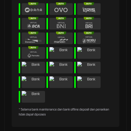
* Selama bank maintenance dan bank offline deposit dan penarikan
tidak dapat diproses