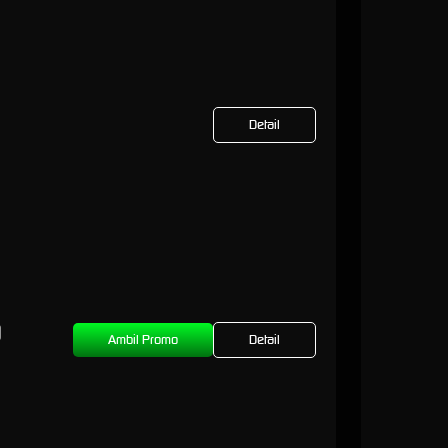
Detail
)
Ambil Promo
Detail