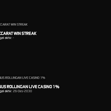
CARAT WIN STREAK
gal akhir:
-
US ROLLINGAN LIVE CASINO 1%
gal akhir:
26-Des-2030