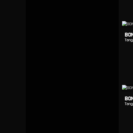
BON
Tang
BON
Tang