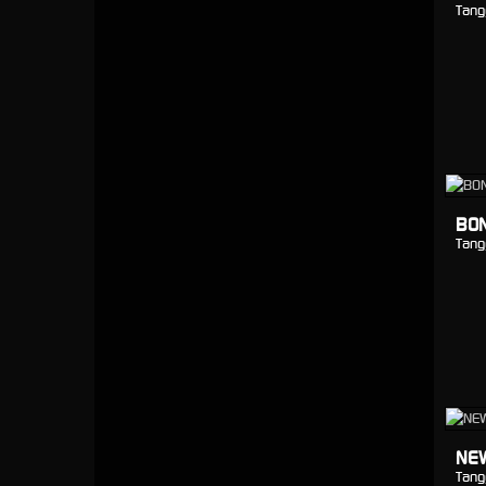
Tang
BON
Tang
NE
Tang