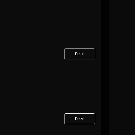
Detail
Detail