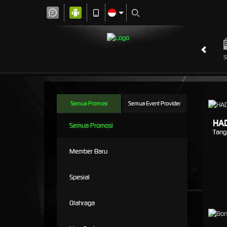
HOT GAMES
S
Semua Promosi
Semua Event Provider
HAD
Semua Promosi
Tang
Member Baru
Spesial
Olahraga