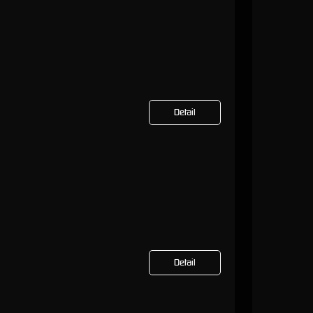
Detail
Detail