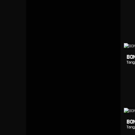
BO
Tang
BON
Tang