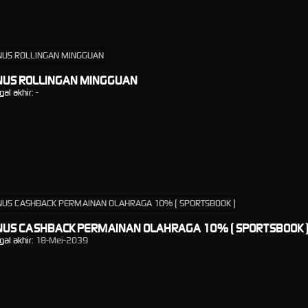
US ROLLINGAN MINGGUAN
gal akhir:
-
US CASHBACK PERMAINAN OLAHRAGA 10% ( SPORTSBOOK 
gal akhir:
18-Mei-2039