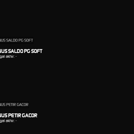
US SALDO PG SOFT
gal akhir:
-
US PETIR GACOR
gal akhir:
-