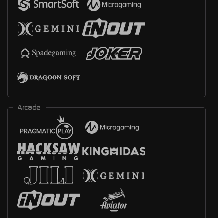
Arcade