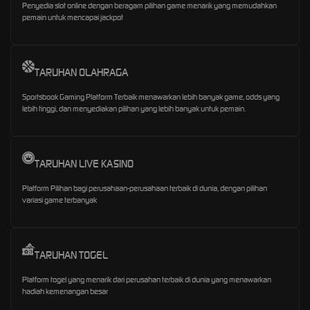
Penyedia slot online dengan beragam pilihan game menarik yang memudahkan
pemain untuk mencapai jackpot
TARUHAN OLAHRAGA
Sportsbook Gaming Platform Terbaik menawarkan lebih banyak game, odds yang
lebih tinggi, dan menyediakan pilihan yang lebih banyak untuk pemain.
TARUHAN LIVE KASINO
Platform Pilihan bagi perusahaan-perusahaan terbaik di dunia, dengan pilihan
variasi game terbanyak
TARUHAN TOGEL
Platform togel yang menarik dari perusahan terbaik di dunia yang menawarkan
hadiah kemenangan besar