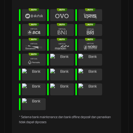
* Selama bank maintenance dan bank offline deposit dan penarikan
tidak dapat diproses