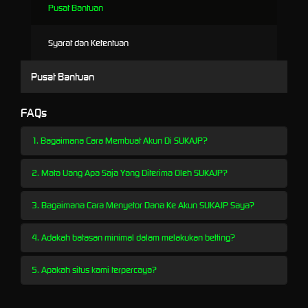
Pusat Bantuan
Syarat dan Ketentuan
Pusat Bantuan
FAQs
1. Bagaimana Cara Membuat Akun Di SUKAJP?
2. Mata Uang Apa Saja Yang Diterima Oleh SUKAJP?
3. Bagaimana Cara Menyetor Dana Ke Akun SUKAJP Saya?
4. Adakah batasan minimal dalam melakukan betting?
5. Apakah situs kami terpercaya?