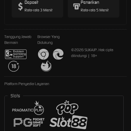
Deposit
Penarikan
Rata-rata 3 Menit
Rata-rata 5 Menit
Tanggung Jawab
Browser Yang
Bermain
Didukung
©2026 SUKAJP. Hak cipta
dilindungi | 18+
Platform Penyedia Layanan
Slots