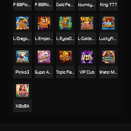
F-88Flower(H5)
F-88Riches(H5)
Gold Panda(H5)
JourneyToTheWest
King-777
L-DragonRiches
L-EmperorTreasure
L-EyesOfFortune
L-GoldenToad
LuckyFish
Plinko3
Super Ace+
Triple Fish(H5)
VIP Club
Water Margin(H5)
XiBoBA