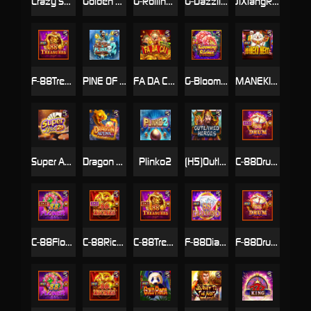
Crazy Sheep
Golden 777(H5)
G-RollingRiches
G-DazzlingDiamond
JiXiangRuYi(H5)
F-88Treasures(H5)
PINE OF PLINKO 2
FA DA CAI(H5)
G-BloomingRiches
MANEKI NEKO(H5)
Super Ace2+
Dragon Arena
Plinko2
(H5)Outlawed Heroes
C-88Drum(H5)
C-88Flower(H5)
C-88Riches(H5)
C-88Treasures(H5)
F-88Diamond(H5)
F-88Drum(H5)