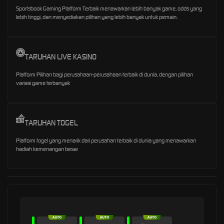
Sportsbook Gaming Platform Terbaik menawarkan lebih banyak game, odds yang
lebih tinggi, dan menyediakan pilihan yang lebih banyak untuk pemain.
TARUHAN LIVE KASINO
Platform Pilihan bagi perusahaan-perusahaan terbaik di dunia, dengan pilihan
variasi game terbanyak
TARUHAN TOGEL
Platform togel yang menarik dari perusahan terbaik di dunia yang menawarkan
hadiah kemenangan besar