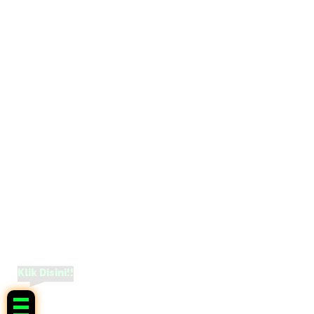
Klik Disini!!