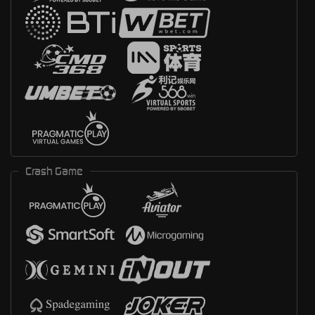
Crash Game