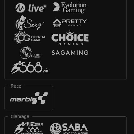
Race
Olahraga