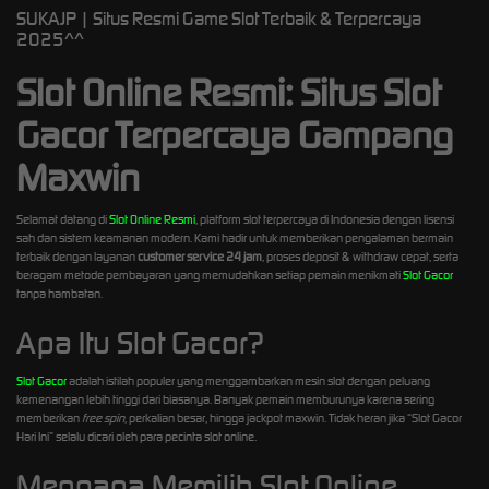
SUKAJP | Situs Resmi Game Slot Terbaik & Terpercaya
2025^^
Slot Online Resmi: Situs Slot
Gacor Terpercaya Gampang
Maxwin
Selamat datang di
Slot Online Resmi
, platform slot terpercaya di Indonesia dengan lisensi
sah dan sistem keamanan modern. Kami hadir untuk memberikan pengalaman bermain
terbaik dengan layanan
customer service 24 jam
, proses deposit & withdraw cepat, serta
beragam metode pembayaran yang memudahkan setiap pemain menikmati
Slot Gacor
tanpa hambatan.
Apa Itu Slot Gacor?
Slot Gacor
adalah istilah populer yang menggambarkan mesin slot dengan peluang
kemenangan lebih tinggi dari biasanya. Banyak pemain memburunya karena sering
memberikan
free spin
, perkalian besar, hingga jackpot maxwin. Tidak heran jika “Slot Gacor
Hari Ini” selalu dicari oleh para pecinta slot online.
Mengapa Memilih Slot Online