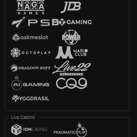
Live Casino