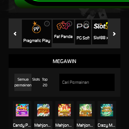
i
i
i
i
i
Facha
Fat Panda
Slot88 x PP
PG Soft
Pragmatic Play
MEGAWIN
Semua
Slots
Top
permainan
20
Candy Paradise 2048
Mahjong Hit +
Mahjong Hit
Mahjong Hit 2
Crazy Mahjong