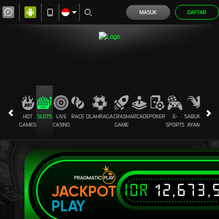
MASUK
DAFTAR
HOT
SLOTS
LIVE
RACE
OLAHRAGA
CRASH
ARCADE
POKER
E-
SABUNG
TOGE
GAMES
CASINO
GAME
SPORTS
AYAM
IDR
12,673,
JACKPOT
PLAY