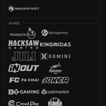
Arcade