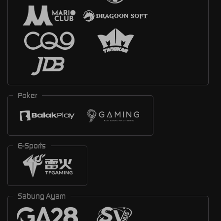
Poker
E-Sports
Sabung Ayam