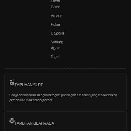
Crash
Game
Arcade
Poker
E-Sports
Sabung
Ayam
Togel
TARUHAN SLOT
Penyedia slot online dengan beragam pilihan game menarik yang memudahkan
pemain untuk mencapai jackpot
TARUHAN OLAHRAGA