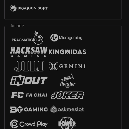
Arcade