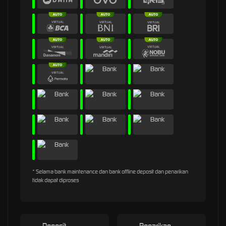
* Selama bank maintenance dan bank offline deposit dan penarikan
tidak dapat diproses
Deposit
Penarikan