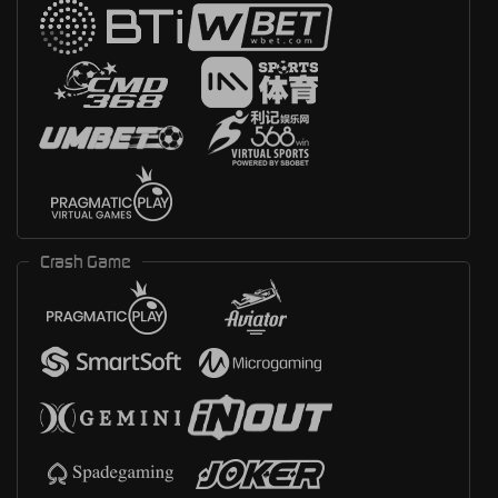
Crash Game